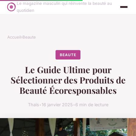
Le magazine masculin qui réinvente la beauté au
quotidien
Accueil
›
Beaute
BEAUTE
Le Guide Ultime pour
Sélectionner des Produits de
Beauté Écoresponsables
Thaïs
•
16 janvier 2025
•
6 min de lecture