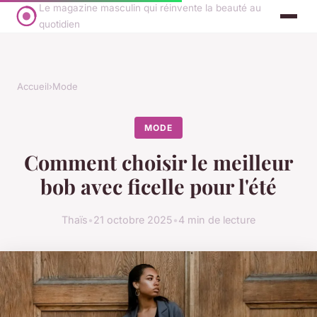
Le magazine masculin qui réinvente la beauté au
quotidien
Accueil
›
Mode
MODE
Comment choisir le meilleur
bob avec ficelle pour l'été
Thaïs
•
21 octobre 2025
•
4 min de lecture