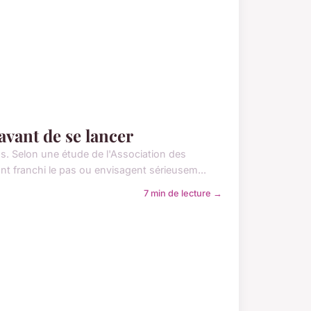
 avant de se lancer
ns. Selon une étude de l'Association des
 franchi le pas ou envisagent sérieusem...
7 min de lecture →