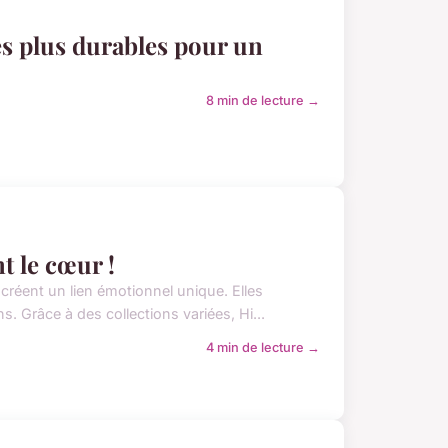
es plus durables pour un
8 min de lecture →
t le cœur !
 créent un lien émotionnel unique. Elles
. Grâce à des collections variées, Hi...
4 min de lecture →