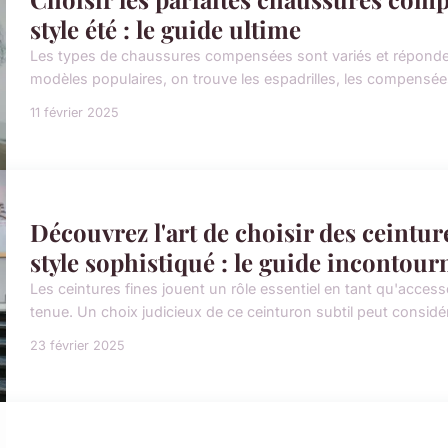
style été : le guide ultime
Les types de chaussures compensées sont variés et répondent
modèles populaires, on trouve les espadrilles, les compensées
11 février 2025
Découvrez l'art de choisir des ceintur
style sophistiqué : le guide incontour
Les ceintures fines jouent un rôle essentiel en tant qu'acce
tenue. Un choix judicieux de ce ceinturon subtil peut consid
23 février 2025