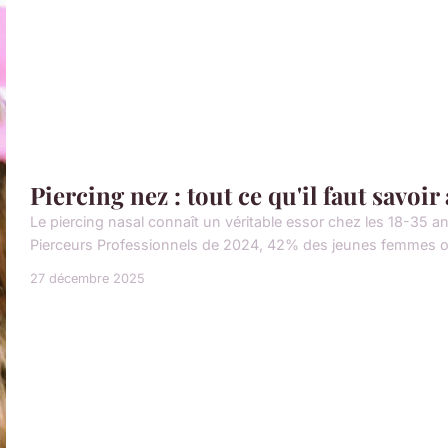
Piercing nez : tout ce qu'il faut savoir
Le piercing nasal connaît un véritable essor chez les 18-35 a
Pierceurs Professionnels de 2024, 42% des jeunes femmes ont
27 décembre 2025