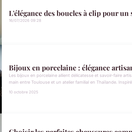
L'élégance des boucles à clip pour un 
16/07/2026 09:28
Bijoux en porcelaine : élégance artis
Les bijoux en porcelaine allient délicatesse et savoir-faire art
main entre Toulouse et un atelier familial en Thaïlande. Inspirée
10 octobre 2025
Choisir les parfaites chaussures comp