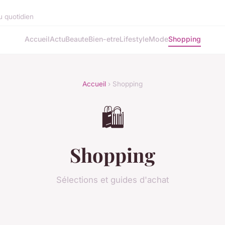
u quotidien
Accueil
Actu
Beaute
Bien-etre
Lifestyle
Mode
Shopping
Accueil
› Shopping
🛍️
Shopping
Sélections et guides d'achat