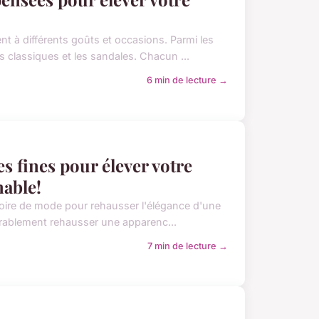
 à différents goûts et occasions. Parmi les
 classiques et les sandales. Chacun ...
6 min de lecture →
es fines pour élever votre
nable!
ssoire de mode pour rehausser l'élégance d'une
érablement rehausser une apparenc...
7 min de lecture →