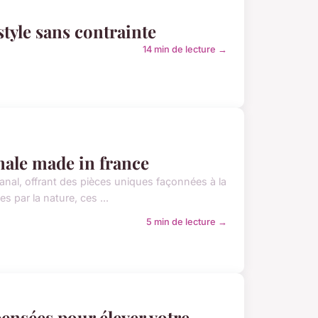
style sans contrainte
14 min de lecture →
anale made in france
isanal, offrant des pièces uniques façonnées à la
s par la nature, ces ...
5 min de lecture →
ensées pour élever votre